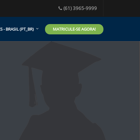
(61) 3965-9999
MATRICULE-SE AGORA!
- BRASIL ‎(PT_BR)‎