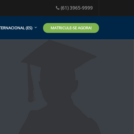
(61) 3965-9999
MATRICULE-SE AGORA!
ERNACIONAL ‎(ES)‎